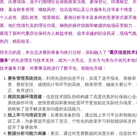
英。比赛现场，选手们围绕社会保险政策法规、参保登记、待遇核定、关
移、基金财务管理、稽核风控、信访咨询以及公共服务礼仪等多个维度，
个人必答、团队抢答、情景模拟、案例分析等丰富多样的竞赛形式展开激
逐。他们凭借扎实的理论功底、娴熟的操作技能和敏捷的临场应变能力，
展现了新时代重庆社保经办人精益求精、追求卓越的职业风采，现场气氛
热烈，精彩纷呈。
得关注的是，本次总决赛的筹备与执行过程，深刻融入了
“重庆信息技术
服务”
的先进理念与技术支持，成为一大亮点。主办方与承办方依托本地
技术服务力量，对赛事流程进行了数字化、智能化升级：
赛务管理系统优化
：利用先进的信息平台，实现了选手报名、资格审
查、赛程安排、成绩统计等环节的高效、精准管理，确保大赛公平、
正、有序进行。
模拟实操环境搭建
：信息技术团队协助构建了高度仿真的社保核心业
系统操作环境，使情景模拟和案例处置环节更加贴近实际经办场景，
效检验了选手解决复杂问题的实战能力。
线上学习与培训支持
：在赛前准备阶段，通过线上学习平台和智能化
训工具，为参赛选手提供了灵活、个性化的政策学习和技能训练支持
提升了备赛效率。
数据分析与能力画像
：赛后，通过对竞赛数据的深度分析，信息技术