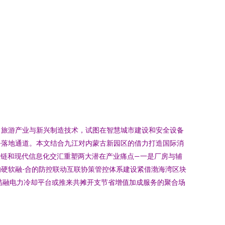
、旅游产业与新兴制造技术，试图在智慧城市建设和安全设备
务落地通道。本文结合九江对内蒙古新园区的借力打造国际消
业链和现代信息化交汇重塑两大潜在产业痛点—一是厂房与辅
硬软融-合的防控联动互联协策管控体系建设紧借渤海湾区块
结融电力冷却平台或推来共摊开支节省增值加成服务的聚合场