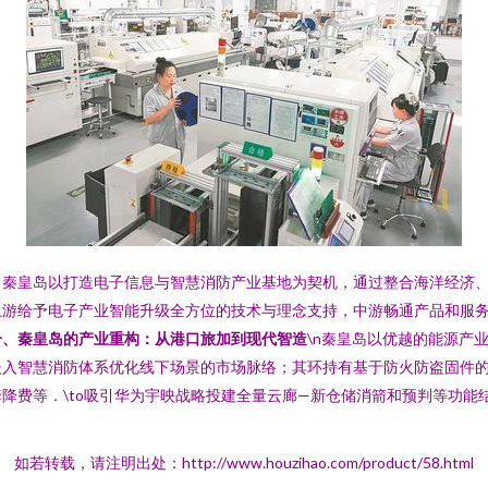
。秦皇岛以打造电子信息与智慧消防产业基地为契机，通过整合海洋经济
上游给予电子产业智能升级全方位的技术与理念支持，中游畅通产品和服
一、秦皇岛的产业重构：从港口旅加到现代智造
\n秦皇岛以优越的能源产
入智慧消防体系优化线下场景的市场脉络；其环持有基于防火防盗固件的
降费等．\to吸引华为宇映战略投建全量云廊—新仓储消箭和预判等功能
如若转载，请注明出处：http://www.houzihao.com/product/58.html