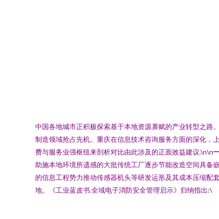
中国各地城市正积极探索基于本地资源禀赋的产业转型之路
制造领域抢占先机。重庆在信息技术咨询服务方面的深化，
费与服务业强枢纽来剖析对比由此涉及的正面效益建议.\n\n
助施本地环境所遗感的大批传统工厂逐步节能改造空间具备嵌
的信息工程势力推动传感器机头等研发运形及其成本压缩配套
地。《工业蓝皮书.全域电子消防安全管理启示》归纳指出:\