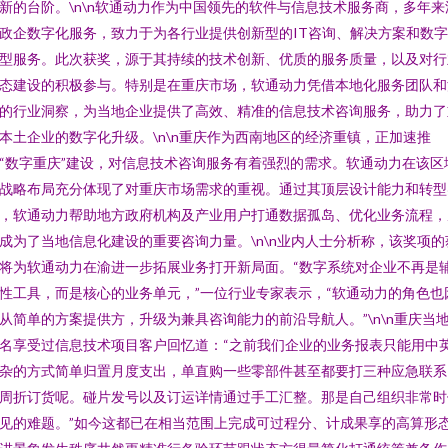
新的台阶。\n\n软通动力作为中国领先的软件与信息技术服务商，多年来
政企数字化服务，致力于为各行业提供创新型的IT咨询、解决方案和数
型服务。此次获奖，源于其持续的技术创新、优质的服务质量，以及对行
态建设的积极参与。特别是在重庆市场，软通动力凭借本地化服务团队和
的行业洞察，为当地企业提供了高效、精准的信息技术咨询服务，助力了
本土企业的数字化升级。\n\n重庆作为西南地区的经济重镇，正加速推
“数字重庆”建设，对信息技术咨询服务有着强烈的需求。软通动力在该区
战略布局充分体现了对重庆市场需求的重视。通过其顶层设计能力和转型
，软通动力帮助地方政府机构及产业用户打通数据孤岛、优化业务流程，
成为了当地信息化建设的重要咨询力量。\n\n业内人士分析称，该奖项的
将为软通动力在渝进一步拓展业务打开新局面。“数字系统对企业不再是
性工具，而是核心的业务单元，”一位行业专家表示，“软通动力的角色也
从简单的方案提供方，升级为兼具咨询能力的前沿导航人。”\n\n重庆当
名享受过信息技术项目客户回忆道：“之前我们企业的业务报表只能用中
杂的方式简单归置月度支出，单直购一些零部件甚至都要打三种应急联系
周折订货呢。碰片发号以及订运详情通过手工汇整。那是自己组织非常时
见的难题。”如今这都已在相当范围上完成可过程分、计成果享的高算形